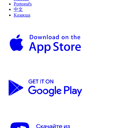
Português
中文
Қазақша