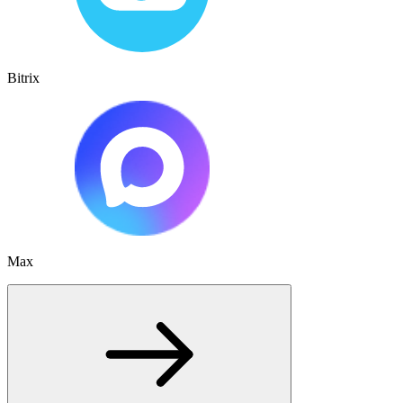
Bitrix
Max