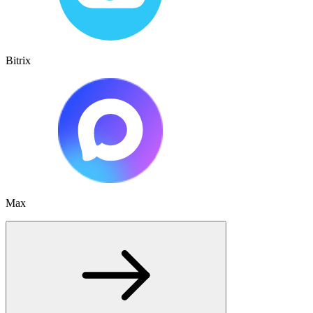
Bitrix
Max