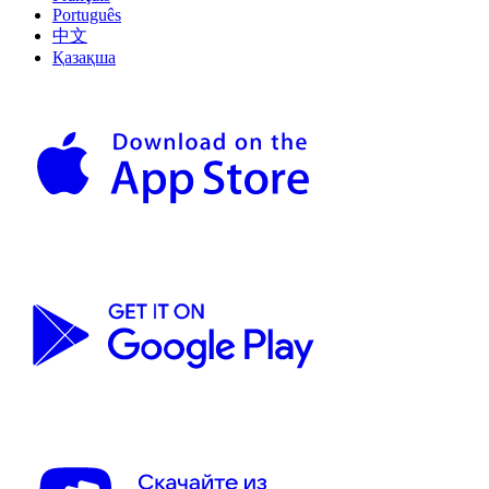
Português
中文
Қазақша