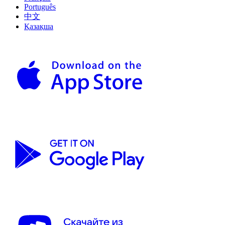
Português
中文
Қазақша