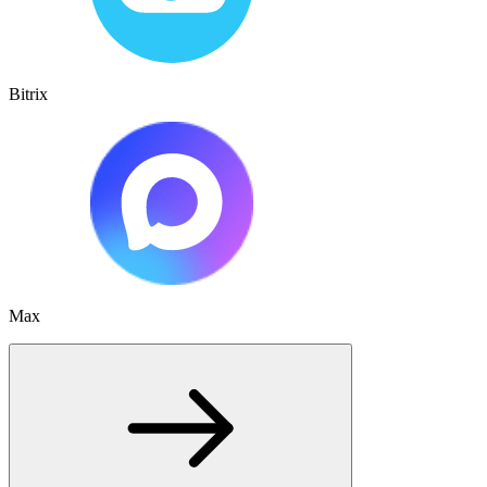
Bitrix
Max