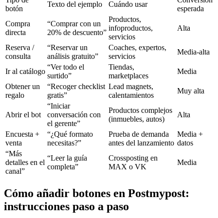
Texto del ejemplo
Cuándo usar
botón
esperada
Productos,
Compra
“Comprar con un
infoproductos,
Alta
directa
20% de descuento”
servicios
Reserva /
“Reservar un
Coaches, expertos,
Media-alta
consulta
análisis gratuito”
servicios
“Ver todo el
Tiendas,
Ir al catálogo
Media
surtido”
marketplaces
Obtener un
“Recoger checklist
Lead magnets,
Muy alta
regalo
gratis”
calentamientos
“Iniciar
Productos complejos
Abrir el bot
conversación con
Alta
(inmuebles, autos)
el gerente”
Encuesta +
“¿Qué formato
Prueba de demanda
Media +
venta
necesitas?”
antes del lanzamiento
datos
“Más
“Leer la guía
Crossposting en
detalles en el
Media
completa”
MAX o VK
canal”
Cómo añadir botones en Postmypost:
instrucciones paso a paso