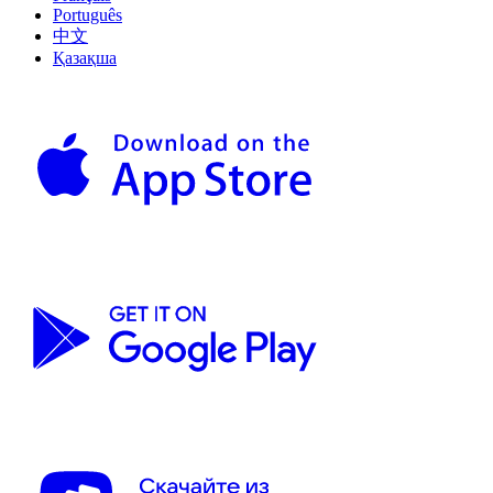
Português
中文
Қазақша