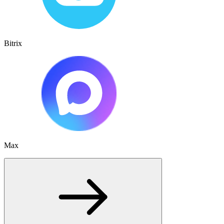
Bitrix
Max