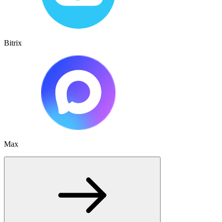
Bitrix
Max