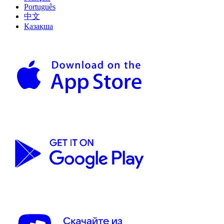
Português
中文
Қазақша