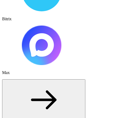
Bitrix
Max