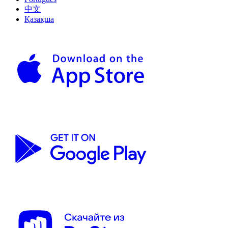
中文
Қазақша