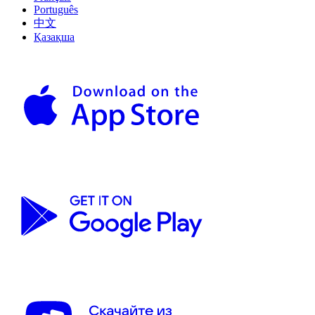
Português
中文
Қазақша