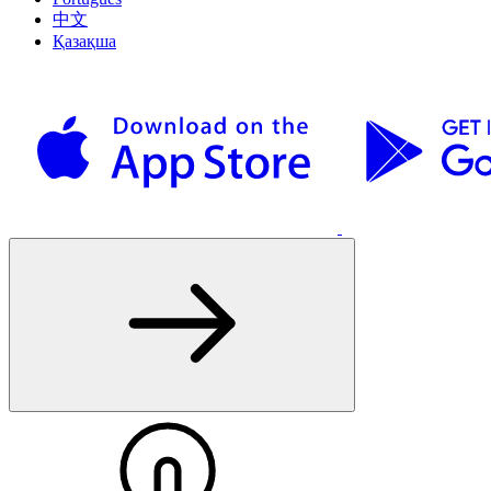
中文
Қазақша