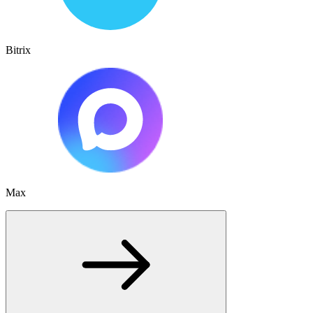
Bitrix
Max