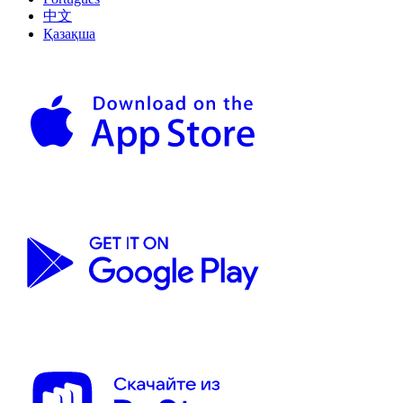
中文
Қазақша