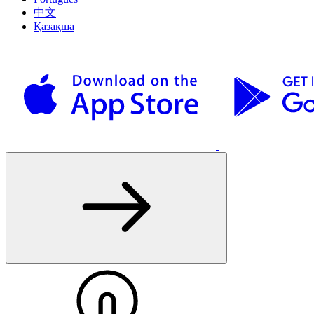
中文
Қазақша