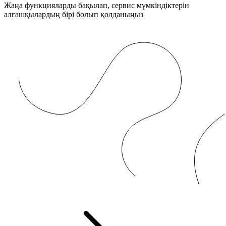
Жаңа функцияларды бақылап, сервис мүмкіндіктерін
алғашқылардың бірі болып қолданыңыз