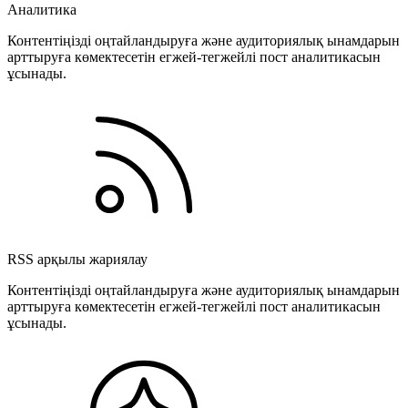
Аналитика
Контентіңізді оңтайландыруға және аудиториялық ынамдарын
арттыруға көмектесетін егжей-тегжейлі пост аналитикасын
ұсынады.
RSS арқылы жариялау
Контентіңізді оңтайландыруға және аудиториялық ынамдарын
арттыруға көмектесетін егжей-тегжейлі пост аналитикасын
ұсынады.