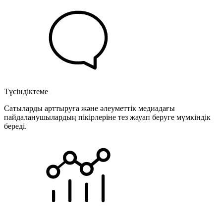
Түсіндіктеме
Сатыларды арттыруға және әлеуметтік медиадағы
пайдаланушылардың пікірлеріне тез жауап беруге мүмкіндік
береді.