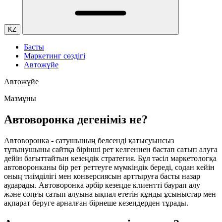
KZ
Басты
Маркетинг сөздігі
Автожүйе
Автожүйе
Мазмұны
Автоворонка дегеніміз не?
Автоворонка - сатушының белсенді қатысуынсыз
тұтынушыны сайтқа бірінші рет келгеннен бастап сатып алуға
дейін бағыттайтын кезеңдік стратегия. Бұл тәсіл маркетологқа
автоворонканы бір рет реттеуге мүмкіндік береді, содан кейін
оның тиімділігі мен конверсиясын арттыруға басты назар
аударады. Автоворонка әрбір кезеңде клиентті баурап алу
және соңғы сатып алуына ықпал ететін құнды ұсыныстар мен
ақпарат беруге арналған бірнеше кезеңдерден тұрады.