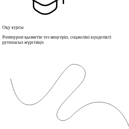
Оқу курсы
Postmypost қызметін тез меңгеріп, соцжеліні күнделікті
рутинасыз жүргізіңіз