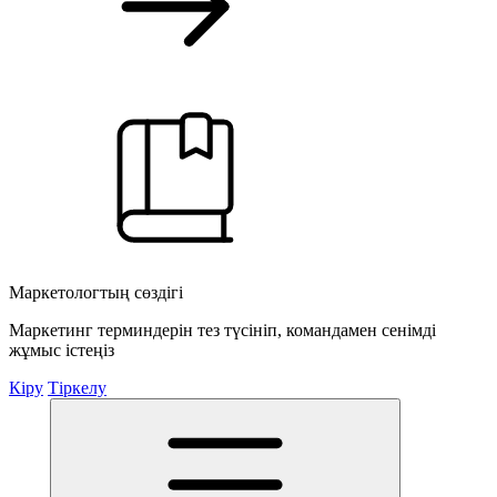
Маркетологтың сөздігі
Маркетинг терминдерін тез түсініп, командамен сенімді
жұмыс істеңіз
Кіру
Тіркелу