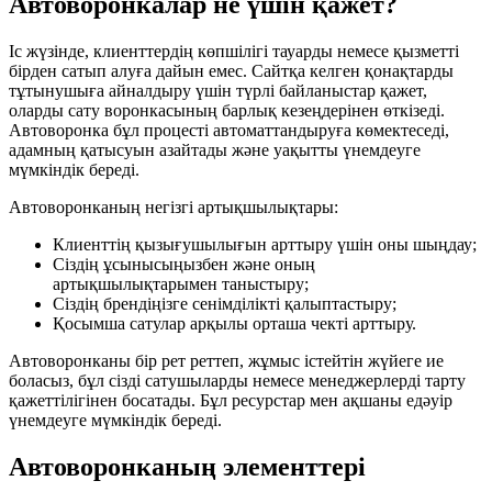
Автоворонкалар не үшін қажет?
Іс жүзінде, клиенттердің көпшілігі тауарды немесе қызметті
бірден сатып алуға дайын емес. Сайтқа келген қонақтарды
тұтынушыға айналдыру үшін түрлі байланыстар қажет,
оларды сату воронкасының барлық кезеңдерінен өткізеді.
Автоворонка бұл процесті автоматтандыруға көмектеседі,
адамның қатысуын азайтады және уақытты үнемдеуге
мүмкіндік береді.
Автоворонканың негізгі артықшылықтары:
Клиенттің қызығушылығын арттыру үшін оны шыңдау;
Сіздің ұсынысыңызбен және оның
артықшылықтарымен таныстыру;
Сіздің брендіңізге сенімділікті қалыптастыру;
Қосымша сатулар арқылы орташа чекті арттыру.
Автоворонканы бір рет реттеп, жұмыс істейтін жүйеге ие
боласыз, бұл сізді сатушыларды немесе менеджерлерді тарту
қажеттілігінен босатады. Бұл ресурстар мен ақшаны едәуір
үнемдеуге мүмкіндік береді.
Автоворонканың элементтері