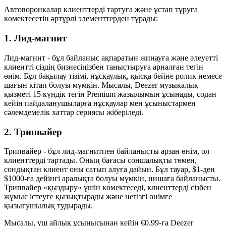
Автоворонкалар клиенттерді тартуға және ұстап тұруға
көмектесетін әртүрлі элементтерден тұрады:
1. Лид-магнит
Лид-магнит - бұл байланыс ақпаратын жинауға және әлеуетті
клиентті сіздің бизнесіңізбен таныстыруға арналған тегін
өнім. Бұл бақылау тізімі, нұсқаулық, қысқа бейне ролик немесе
шағын кітап болуы мүмкін. Мысалы, Deezer музыкалық
қызметі 15 күндік тегін Premium жазылымын ұсынады, содан
кейін пайдаланушыларға нұсқаулар мен ұсыныстармен
сәлемдемелік хаттар сериясы жіберіледі.
2. Трипвайер
Трипвайер - бұл лид-магнитпен байланысты арзан өнім, ол
клиенттерді тартады. Оның бағасы соншалықты төмен,
сондықтан клиент оны сатып алуға дайын. Бұл тауар, $1-ден
$1000-ға дейінгі аралықта болуы мүмкін, нишаға байланысты.
Трипвайер «қыздыру» үшін көмектеседі, клиенттерді сізбен
жұмыс істеуге қызықтырады және негізгі өнімге
қызығушылық тудырады.
Мысалы, үш айлық ұсынысынан кейін €0,99-ға Deezer