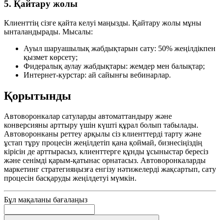
5. Қайтару жолы
Клиенттің сізге қайта келуі маңызды. Қайтару жолы мұны
ынталандырады. Мысалы:
Ауыл шаруашылық жабдықтарын сату: 50% жеңілдікпен
қызмет көрсету;
Фидералық аулау жабдықтары: жемдер мен балықтар;
Интернет-курстар: ай сайынғы вебинарлар.
Қорытынды
Автоворонкалар сатуларды автоматтандыру және
конверсияны арттыру үшін күшті құрал болып табылады.
Автоворонканы реттеу арқылы сіз клиенттерді тарту және
ұстап тұру процесін жеңілдетіп қана қоймай, бизнесіңіздің
кірісін де арттырасыз, клиенттерге құнды ұсыныстар бересіз
және сенімді қарым-қатынас орнатасыз. Автоворонкаларды
маркетинг стратегияңызға енгізу нәтижелерді жақсартып, сату
процесін басқаруды жеңілдетуі мүмкін.
Бұл мақаланы бағалаңыз