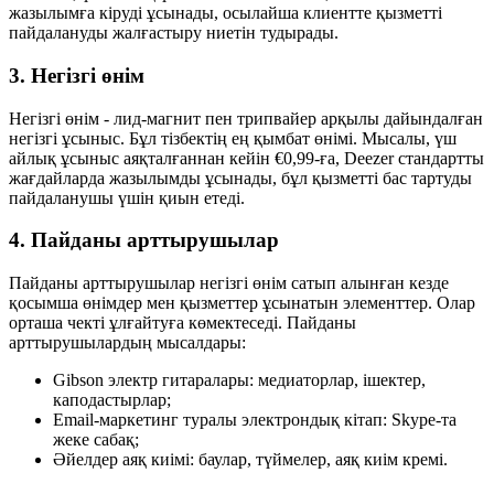
жазылымға кіруді ұсынады, осылайша клиентте қызметті
пайдалануды жалғастыру ниетін тудырады.
3. Негізгі өнім
Негізгі өнім - лид-магнит пен трипвайер арқылы дайындалған
негізгі ұсыныс. Бұл тізбектің ең қымбат өнімі. Мысалы, үш
айлық ұсыныс аяқталғаннан кейін €0,99-ға, Deezer стандартты
жағдайларда жазылымды ұсынады, бұл қызметті бас тартуды
пайдаланушы үшін қиын етеді.
4. Пайданы арттырушылар
Пайданы арттырушылар негізгі өнім сатып алынған кезде
қосымша өнімдер мен қызметтер ұсынатын элементтер. Олар
орташа чекті ұлғайтуға көмектеседі. Пайданы
арттырушылардың мысалдары:
Gibson электр гитаралары: медиаторлар, ішектер,
каподастырлар;
Email-маркетинг туралы электрондық кітап: Skype-та
жеке сабақ;
Әйелдер аяқ киімі: баулар, түймелер, аяқ киім кремі.