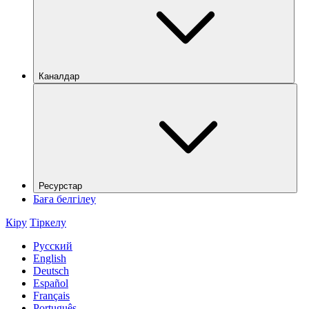
Каналдар
Ресурстар
Баға белгілеу
Кіру
Тіркелу
Русский
English
Deutsch
Español
Français
Português