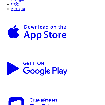
中文
Қазақша