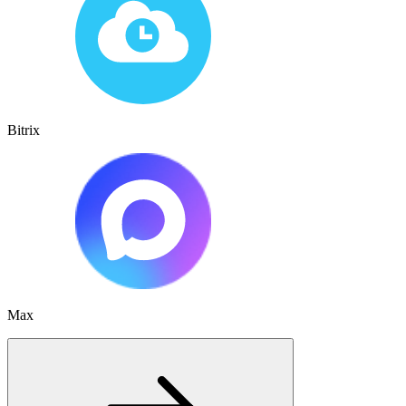
Bitrix
Max