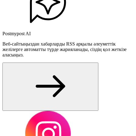
Postmypost AI
Веб-сайтыңыздан хабарларды RSS арқылы әлеуметтік
желілерге автоматты түрде жарияланады, сіздің қол жеткізе
аласыңыз.