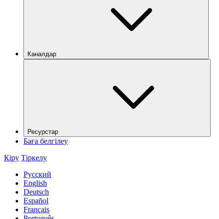
Каналдар
Ресурстар
Баға белгілеу
Кіру
Тіркелу
Русский
English
Deutsch
Español
Français
Português