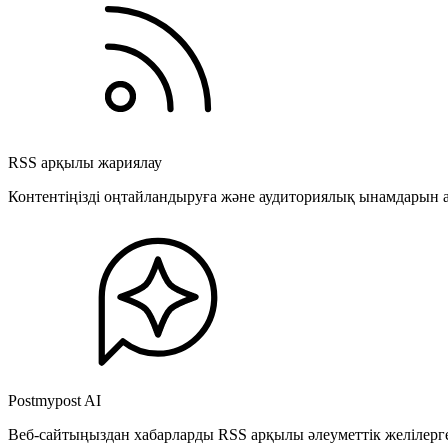
RSS арқылы жариялау
Контентіңізді оңтайландыруға және аудиториялық ынамдарын а
Postmypost AI
Веб-сайтыңыздан хабарларды RSS арқылы әлеуметтік желілерге 