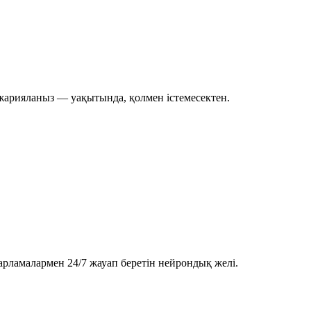
 жарияланыз — уақытында, қолмен істемесектен.
арламалармен 24/7 жауап беретін нейрондық желі.