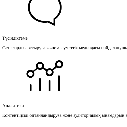
Түсіндіктеме
Сатыларды арттыруға және әлеуметтік медиадағы пайдаланушыла
Аналитика
Контентіңізді оңтайландыруға және аудиториялық ынамдарын а