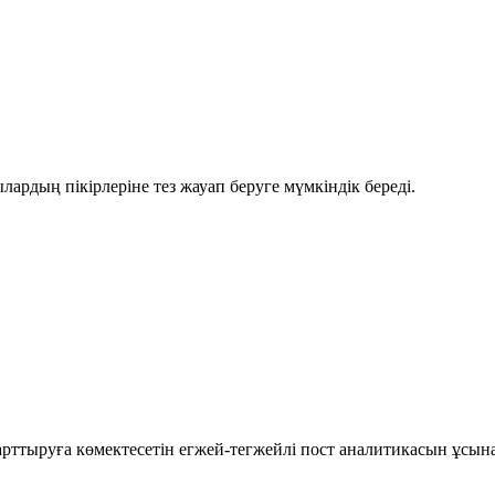
рдың пікірлеріне тез жауап беруге мүмкіндік береді.
рттыруға көмектесетін егжей-тегжейлі пост аналитикасын ұсын