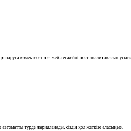
рттыруға көмектесетін егжей-тегжейлі пост аналитикасын ұсын
автоматты түрде жарияланады, сіздің қол жеткізе аласыңыз.