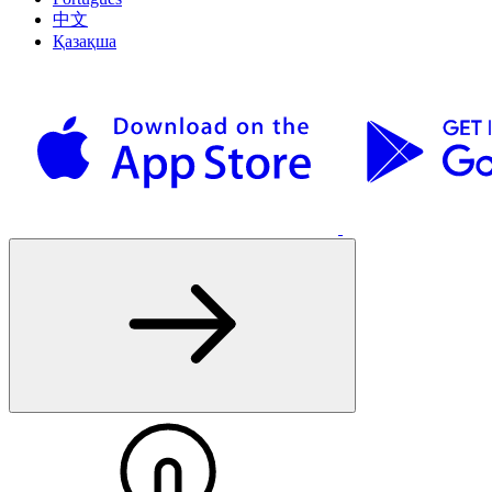
中文
Қазақша