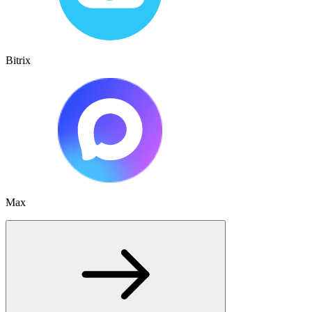
Bitrix
Max