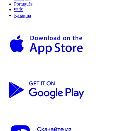
Português
中文
Қазақша