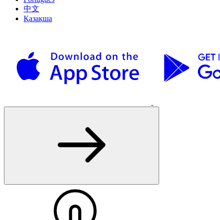
中文
Қазақша