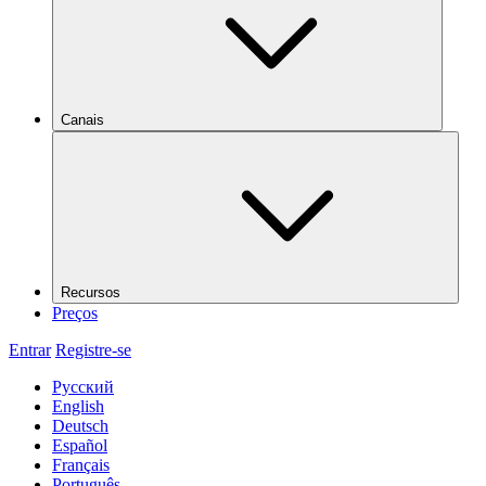
Canais
Recursos
Preços
Entrar
Registre-se
Русский
English
Deutsch
Español
Français
Português