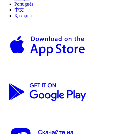
Português
中文
Қазақша