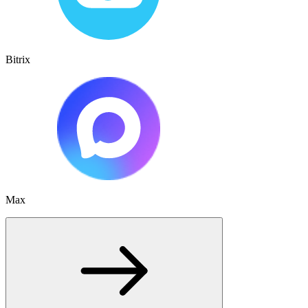
Bitrix
Max