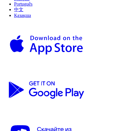
Português
中文
Қазақша