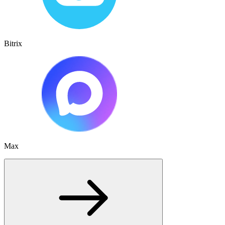
Bitrix
Max