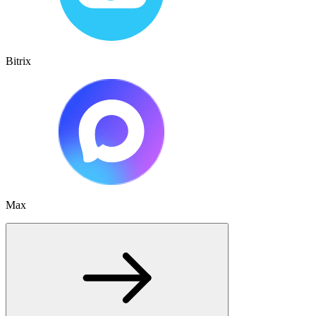
Bitrix
Max