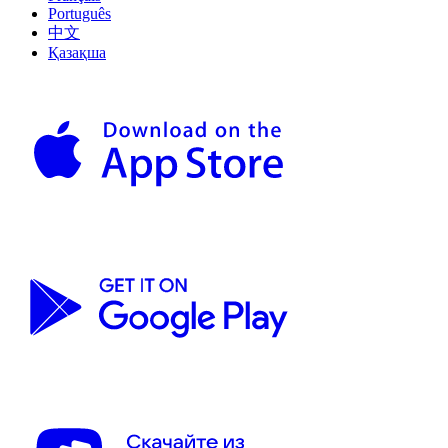
Português
中文
Қазақша