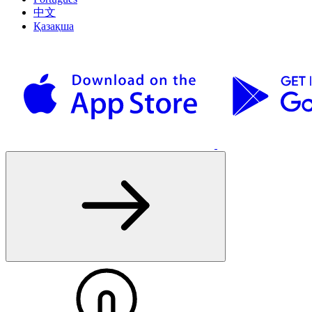
中文
Қазақша