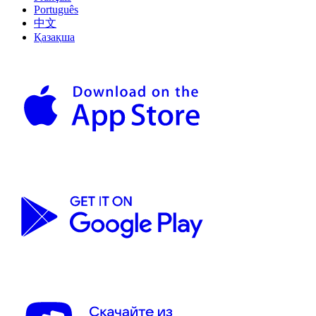
Português
中文
Қазақша