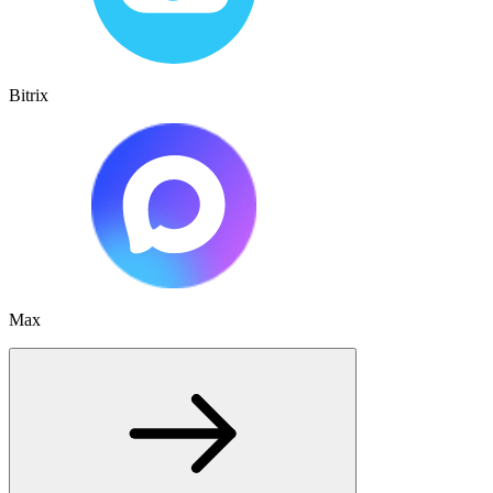
Bitrix
Max