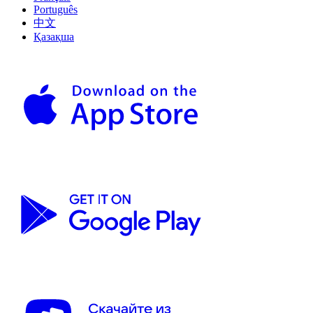
Português
中文
Қазақша