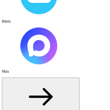
Bitrix
Max