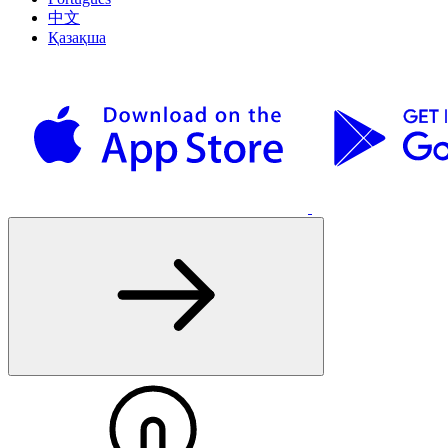
中文
Қазақша