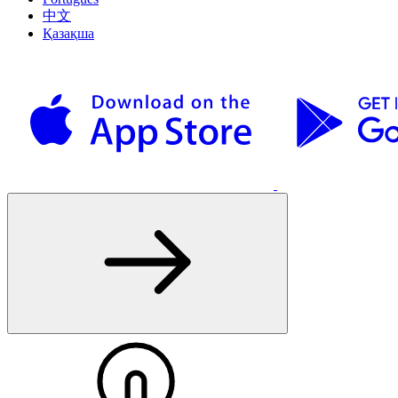
中文
Қазақша