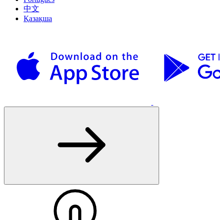
中文
Қазақша