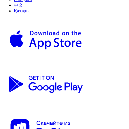
中文
Қазақша