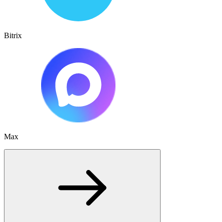
Bitrix
Max