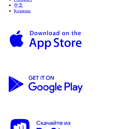
中文
Қазақша