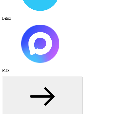
Bitrix
Max