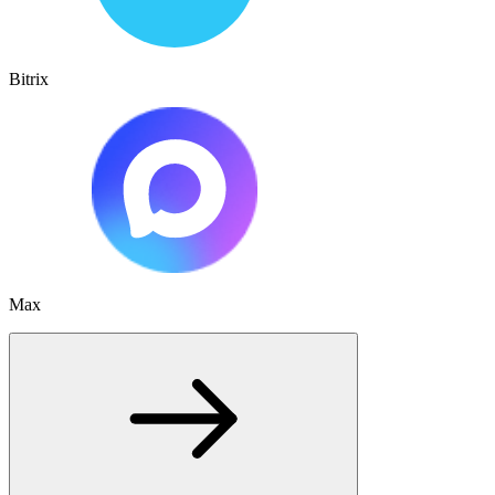
Bitrix
Max