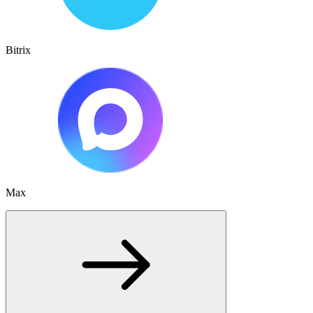
Bitrix
Max