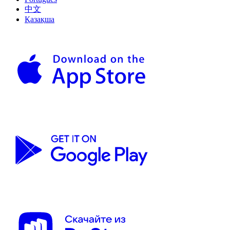
中文
Қазақша