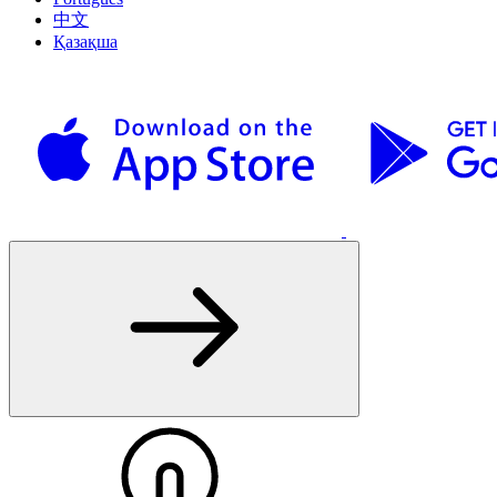
中文
Қазақша