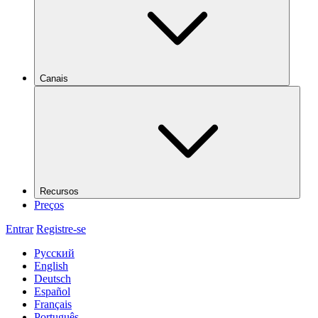
Canais
Recursos
Preços
Entrar
Registre-se
Русский
English
Deutsch
Español
Français
Português