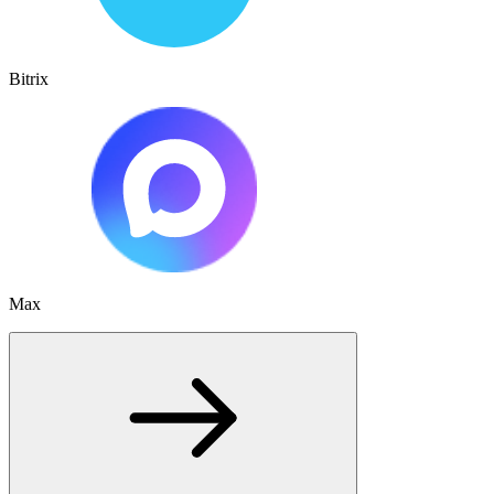
Bitrix
Max