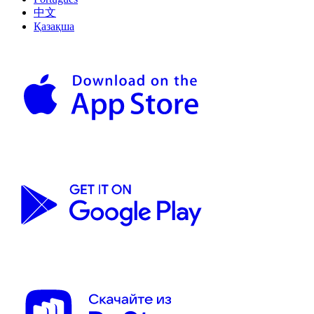
中文
Қазақша