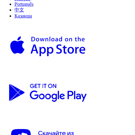
Português
中文
Қазақша