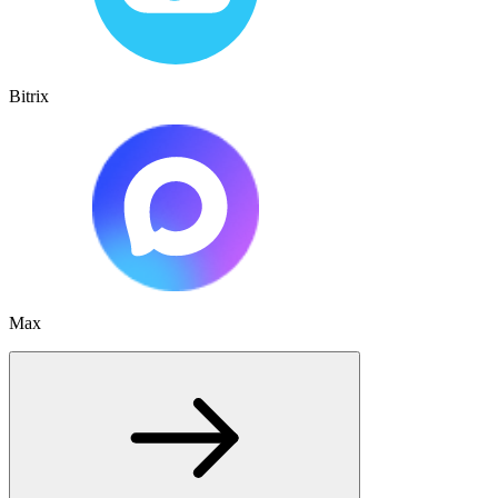
Bitrix
Max