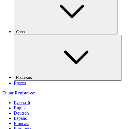
Canais
Recursos
Preços
Entrar
Registre-se
Русский
English
Deutsch
Español
Français
Português