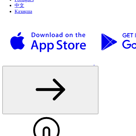
中文
Қазақша