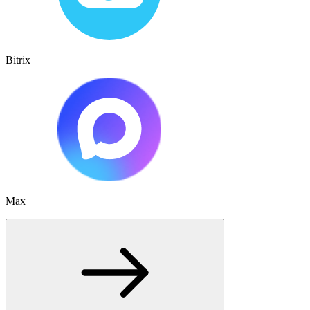
Bitrix
Max