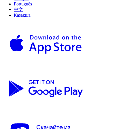
Português
中文
Қазақша