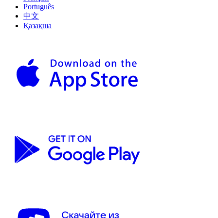
Português
中文
Қазақша