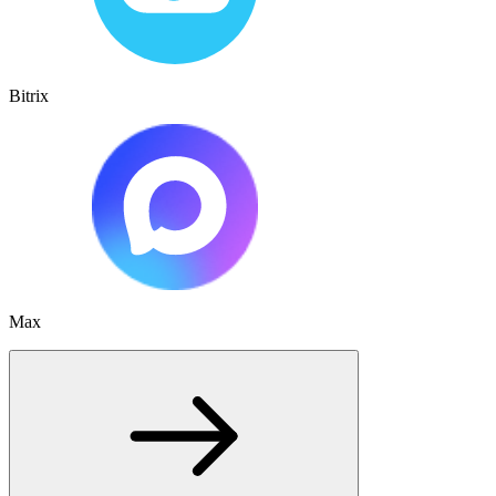
Bitrix
Max