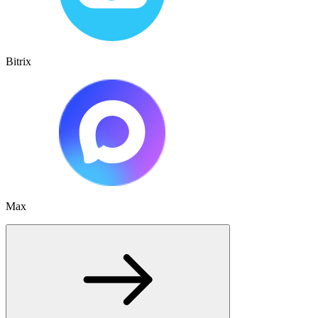
Bitrix
Max