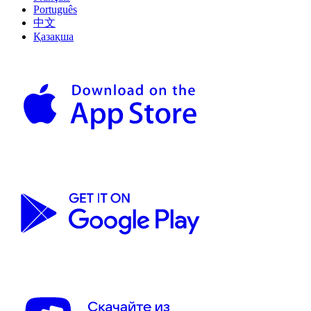
Português
中文
Қазақша