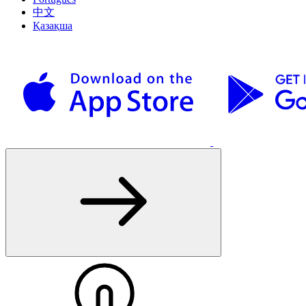
中文
Қазақша