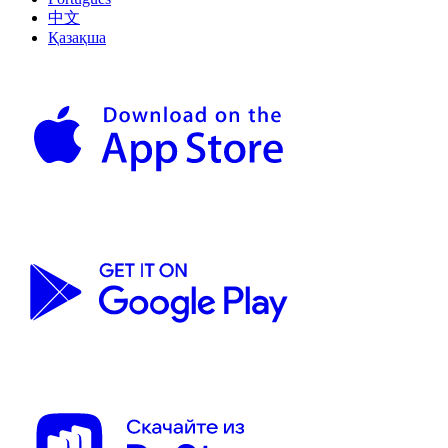
中文
Қазақша