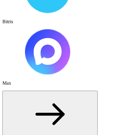
Bitrix
Max