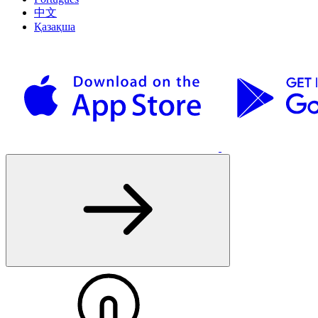
中文
Қазақша