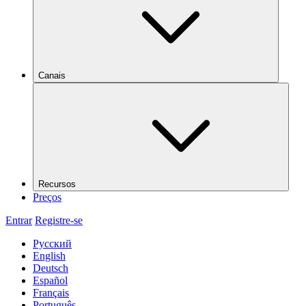
Canais
Recursos
Preços
Entrar
Registre-se
Русский
English
Deutsch
Español
Français
Português