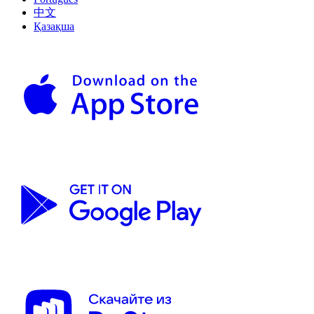
中文
Қазақша