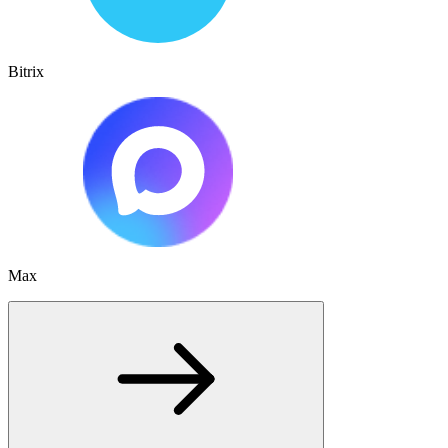
Bitrix
Max