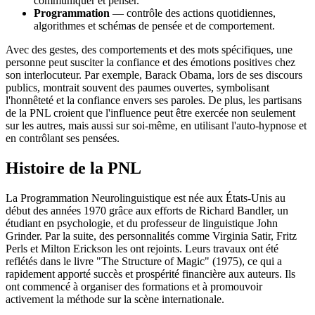
communiquer et penser.
Programmation
— contrôle des actions quotidiennes,
algorithmes et schémas de pensée et de comportement.
Avec des gestes, des comportements et des mots spécifiques, une
personne peut susciter la confiance et des émotions positives chez
son interlocuteur. Par exemple, Barack Obama, lors de ses discours
publics, montrait souvent des paumes ouvertes, symbolisant
l'honnêteté et la confiance envers ses paroles. De plus, les partisans
de la PNL croient que l'influence peut être exercée non seulement
sur les autres, mais aussi sur soi-même, en utilisant l'auto-hypnose et
en contrôlant ses pensées.
Histoire de la PNL
La Programmation Neurolinguistique est née aux États-Unis au
début des années 1970 grâce aux efforts de Richard Bandler, un
étudiant en psychologie, et du professeur de linguistique John
Grinder. Par la suite, des personnalités comme Virginia Satir, Fritz
Perls et Milton Erickson les ont rejoints. Leurs travaux ont été
reflétés dans le livre "The Structure of Magic" (1975), ce qui a
rapidement apporté succès et prospérité financière aux auteurs. Ils
ont commencé à organiser des formations et à promouvoir
activement la méthode sur la scène internationale.