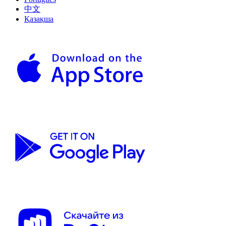
中文
Қазақша