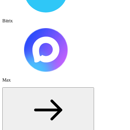
Bitrix
Max