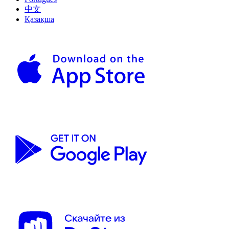
中文
Қазақша