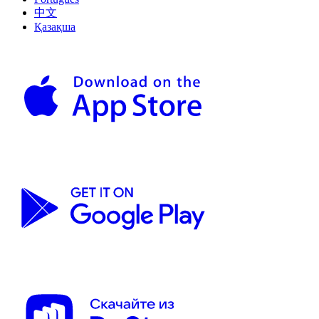
中文
Қазақша