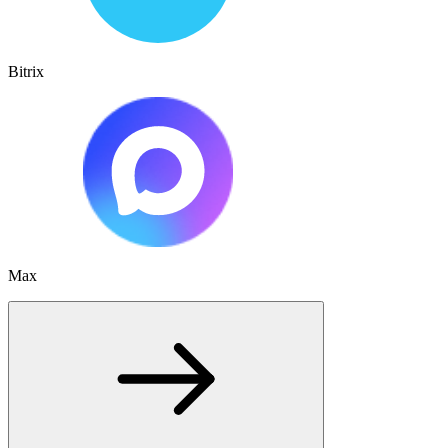
Bitrix
Max