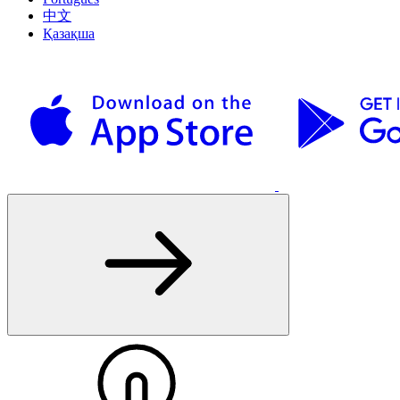
中文
Қазақша