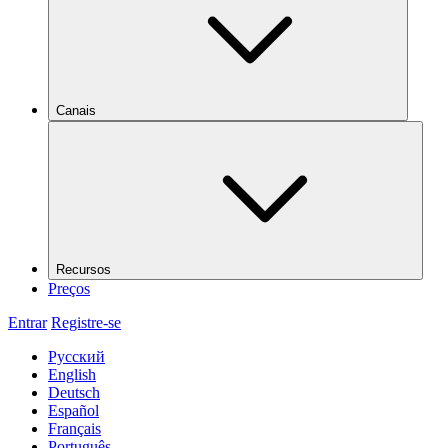
Canais
Recursos
Preços
Entrar
Registre-se
Русский
English
Deutsch
Español
Français
Português