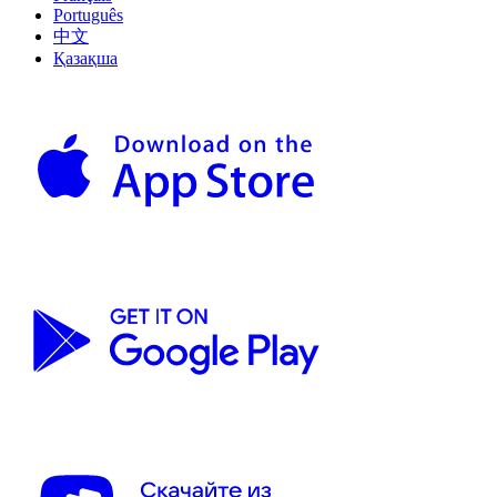
Português
中文
Қазақша