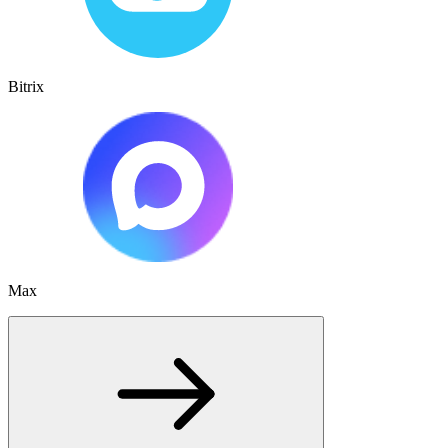
Bitrix
Max