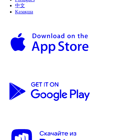
中文
Қазақша