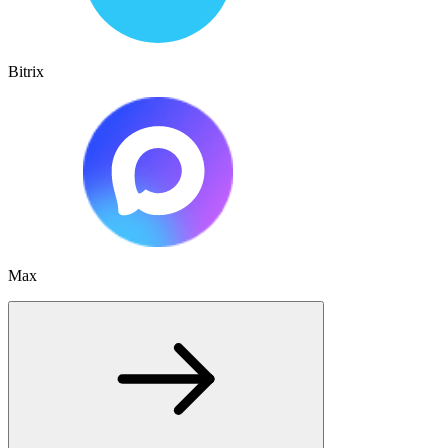
Bitrix
Max