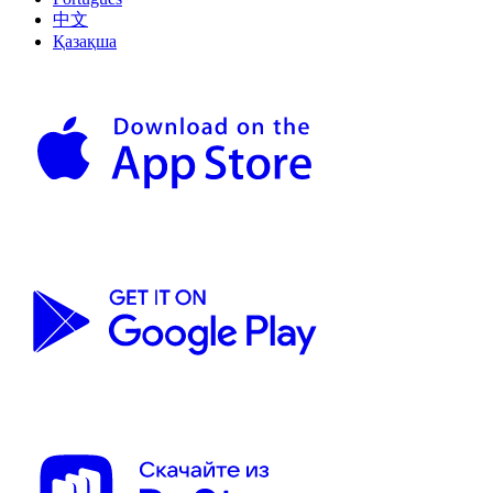
中文
Қазақша