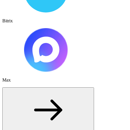
Bitrix
Max