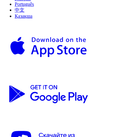
Português
中文
Қазақша