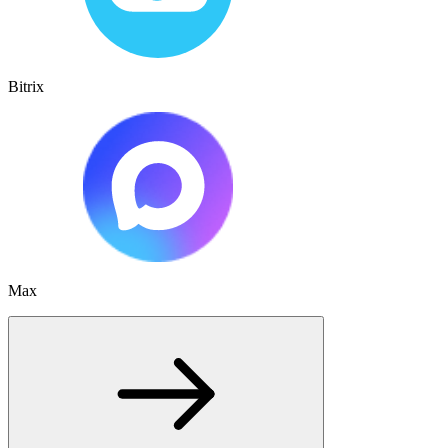
Bitrix
Max