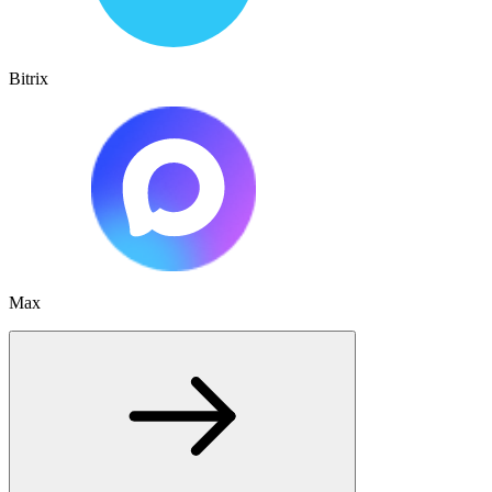
Bitrix
Max