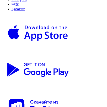
中文
Қазақша