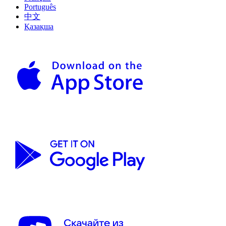
Português
中文
Қазақша