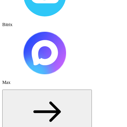
Bitrix
Max