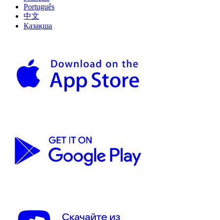
Português
中文
Қазақша