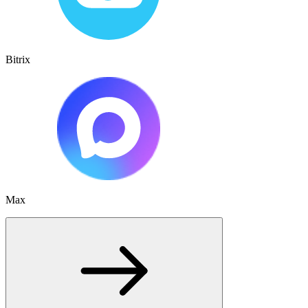
Bitrix
Max